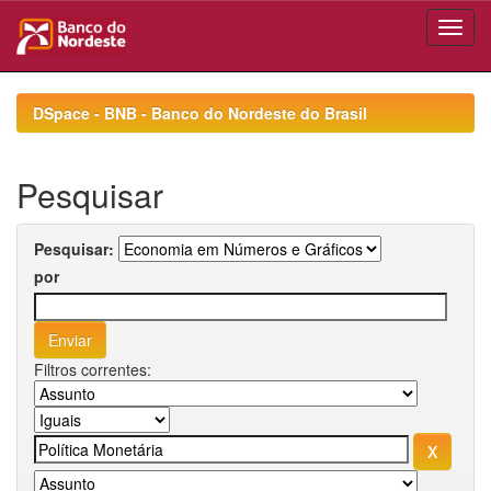
Skip
navigation
DSpace - BNB - Banco do Nordeste do Brasil
Pesquisar
Pesquisar:
por
Filtros correntes: