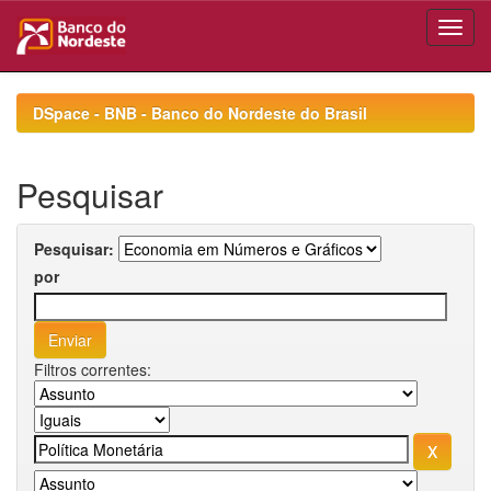
Skip
navigation
DSpace - BNB - Banco do Nordeste do Brasil
Pesquisar
Pesquisar:
por
Filtros correntes: