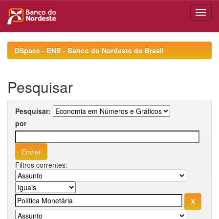
Skip
navigation
DSpace - BNB - Banco do Nordeste do Brasil
Pesquisar
Pesquisar:
por
Filtros correntes: