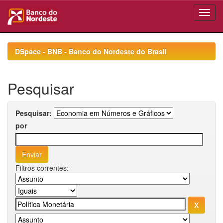
Skip
navigation
DSpace - BNB - Banco do Nordeste do Brasil
Pesquisar
Pesquisar:
por
Filtros correntes: