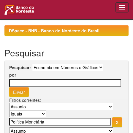
Skip
navigation
DSpace - BNB - Banco do Nordeste do Brasil
Pesquisar
Pesquisar:
por
Filtros correntes: