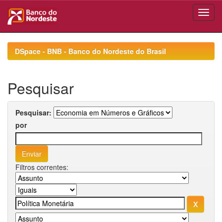
Skip
navigation
DSpace - BNB - Banco do Nordeste do Brasil
Pesquisar
Pesquisar:
por
Filtros correntes: