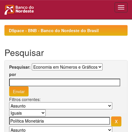
Skip
navigation
DSpace - BNB - Banco do Nordeste do Brasil
Pesquisar
Pesquisar:
por
Filtros correntes: