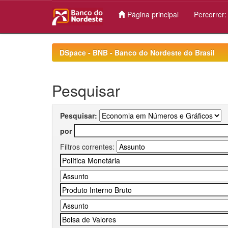
Página principal
Percorrer
Skip
navigation
DSpace - BNB - Banco do Nordeste do Brasil
Pesquisar
Pesquisar:
por
Filtros correntes: