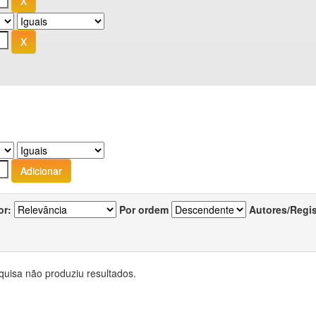
or:
Por ordem
Autores/Regi
quisa não produziu resultados.