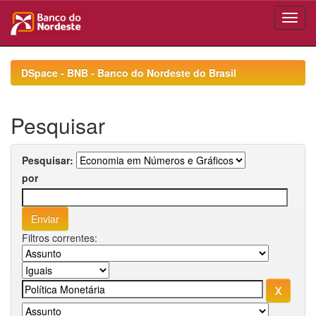
Skip
navigation
DSpace - BNB - Banco do Nordeste do Brasil
Pesquisar
Pesquisar:
por
Filtros correntes: