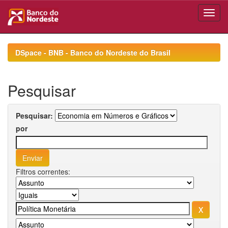
Skip
navigation
DSpace - BNB - Banco do Nordeste do Brasil
Pesquisar
Pesquisar:
por
Filtros correntes: