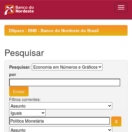
Skip
navigation
DSpace - BNB - Banco do Nordeste do Brasil
Pesquisar
Pesquisar:
por
Filtros correntes: