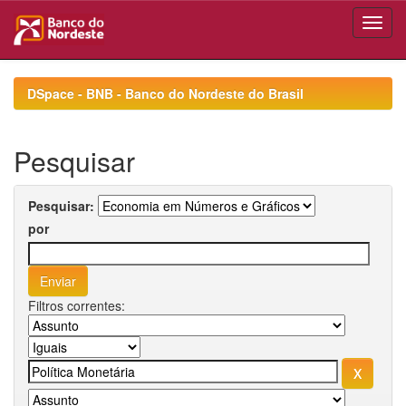
Skip
navigation
DSpace - BNB - Banco do Nordeste do Brasil
Pesquisar
Pesquisar:
por
Filtros correntes: