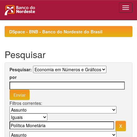
Skip
navigation
DSpace - BNB - Banco do Nordeste do Brasil
Pesquisar
Pesquisar:
por
Filtros correntes: