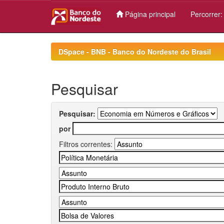
Página principal
Percorrer
Skip
navigation
DSpace - BNB - Banco do Nordeste do Brasil
Pesquisar
Pesquisar:
por
Filtros correntes: