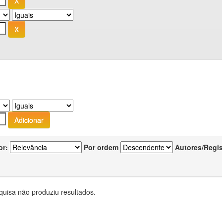
or:
Por ordem
Autores/Regi
quisa não produziu resultados.