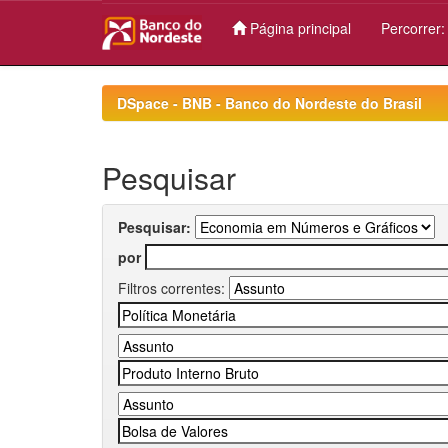
Página principal
Percorrer
Skip
navigation
DSpace - BNB - Banco do Nordeste do Brasil
Pesquisar
Pesquisar:
por
Filtros correntes: