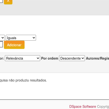
or:
Por ordem
Autores/Regi
quisa não produziu resultados.
DSpace Software
Copyrig