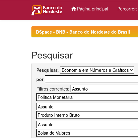
Página principal
Percorrer
Skip
navigation
DSpace - BNB - Banco do Nordeste do Brasil
Pesquisar
Pesquisar:
por
Filtros correntes: