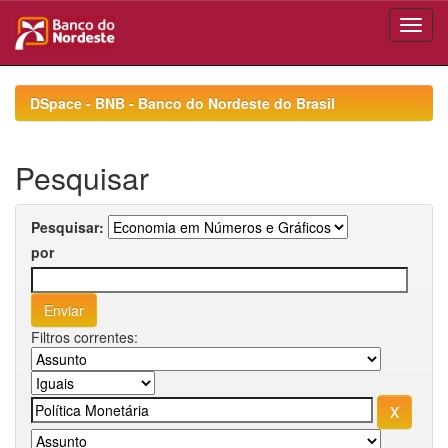
Skip
navigation
DSpace - BNB - Banco do Nordeste do Brasil
Pesquisar
Pesquisar:
por
Filtros correntes: