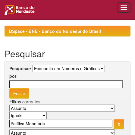
Skip
navigation
DSpace - BNB - Banco do Nordeste do Brasil
Pesquisar
Pesquisar:
por
Filtros correntes: