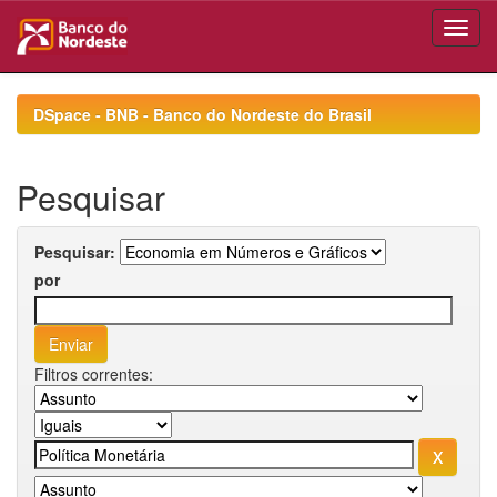
Skip
navigation
DSpace - BNB - Banco do Nordeste do Brasil
Pesquisar
Pesquisar:
por
Filtros correntes: