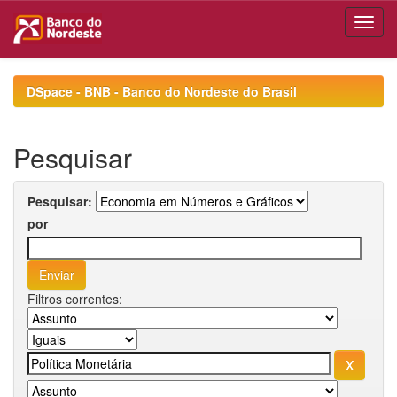
Skip
navigation
DSpace - BNB - Banco do Nordeste do Brasil
Pesquisar
Pesquisar:
por
Filtros correntes: