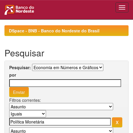
Skip
navigation
DSpace - BNB - Banco do Nordeste do Brasil
Pesquisar
Pesquisar:
por
Filtros correntes: