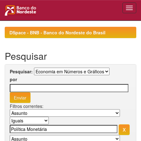
Skip
navigation
DSpace - BNB - Banco do Nordeste do Brasil
Pesquisar
Pesquisar:
por
Filtros correntes: