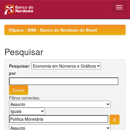
Skip
navigation
DSpace - BNB - Banco do Nordeste do Brasil
Pesquisar
Pesquisar:
por
Filtros correntes: