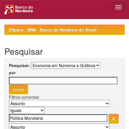
Skip
navigation
DSpace - BNB - Banco do Nordeste do Brasil
Pesquisar
Pesquisar:
por
Filtros correntes: