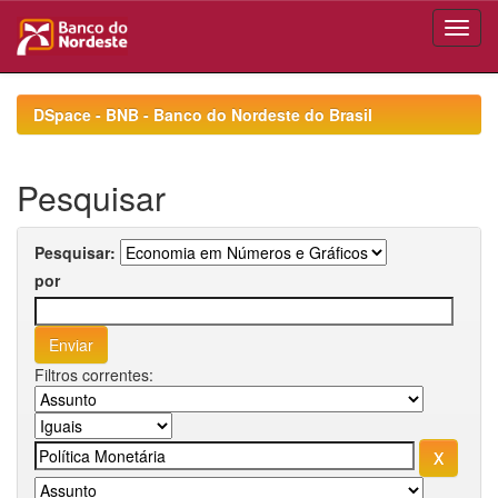
Skip
navigation
DSpace - BNB - Banco do Nordeste do Brasil
Pesquisar
Pesquisar:
por
Filtros correntes: