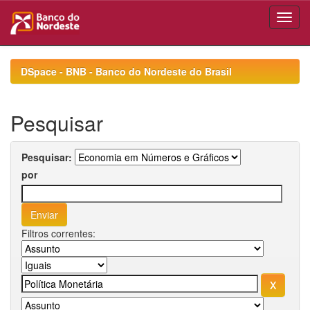
Skip
navigation
DSpace - BNB - Banco do Nordeste do Brasil
Pesquisar
Pesquisar:
por
Filtros correntes: