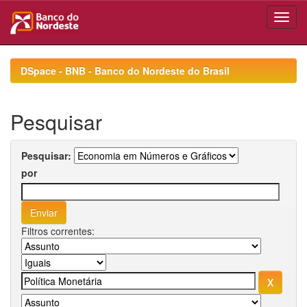
Skip
navigation
DSpace - BNB - Banco do Nordeste do Brasil
Pesquisar
Pesquisar:
por
Filtros correntes: