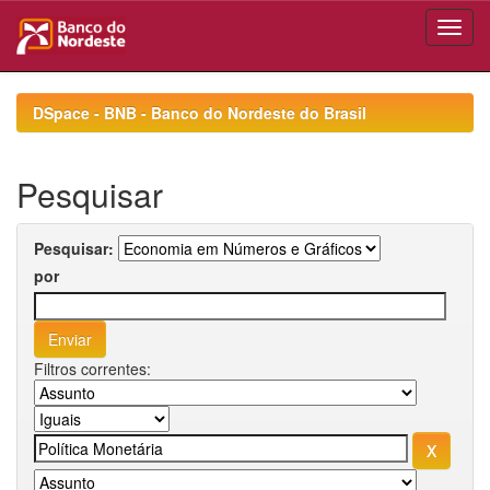
Skip
navigation
DSpace - BNB - Banco do Nordeste do Brasil
Pesquisar
Pesquisar:
por
Filtros correntes: