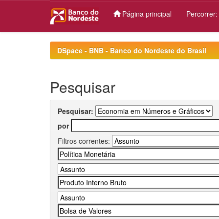
Página principal
Percorrer
Skip
navigation
DSpace - BNB - Banco do Nordeste do Brasil
Pesquisar
Pesquisar:
por
Filtros correntes: