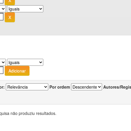
or:
Por ordem
Autores/Regi
quisa não produziu resultados.