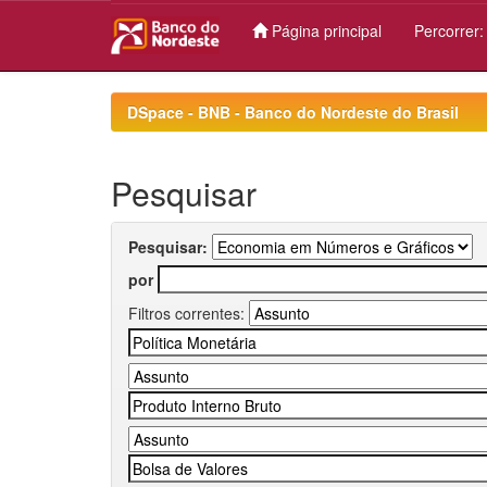
Página principal
Percorrer
Skip
navigation
DSpace - BNB - Banco do Nordeste do Brasil
Pesquisar
Pesquisar:
por
Filtros correntes: