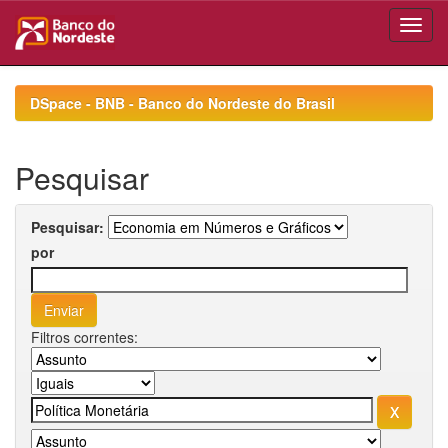
Skip
navigation
DSpace - BNB - Banco do Nordeste do Brasil
Pesquisar
Pesquisar:
por
Filtros correntes: