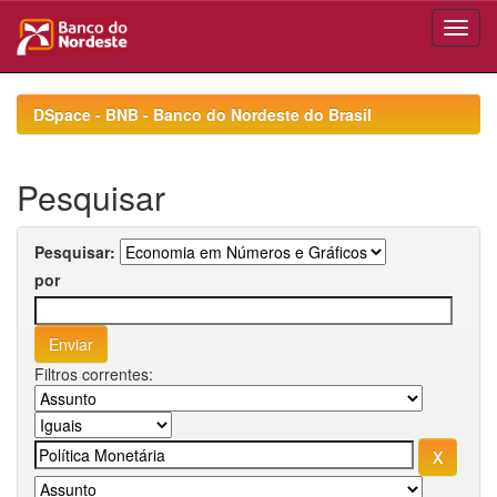
Skip
navigation
DSpace - BNB - Banco do Nordeste do Brasil
Pesquisar
Pesquisar:
por
Filtros correntes: