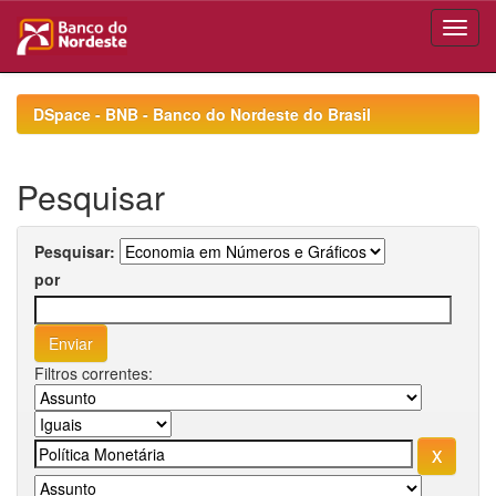
Skip
navigation
DSpace - BNB - Banco do Nordeste do Brasil
Pesquisar
Pesquisar:
por
Filtros correntes: