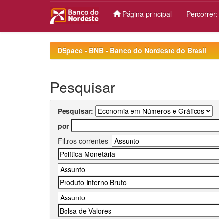
Página principal
Percorrer
Skip
navigation
DSpace - BNB - Banco do Nordeste do Brasil
Pesquisar
Pesquisar:
por
Filtros correntes: