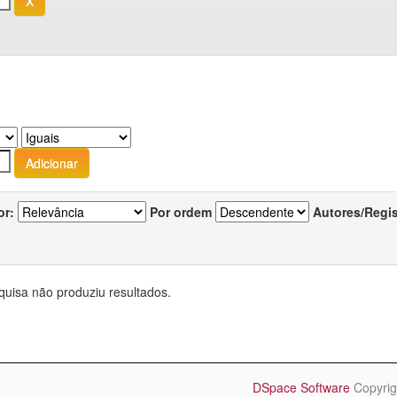
or:
Por ordem
Autores/Regi
quisa não produziu resultados.
DSpace Software
Copyrig