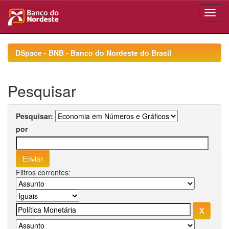
Skip
navigation
DSpace - BNB - Banco do Nordeste do Brasil
Pesquisar
Pesquisar:
por
Filtros correntes: