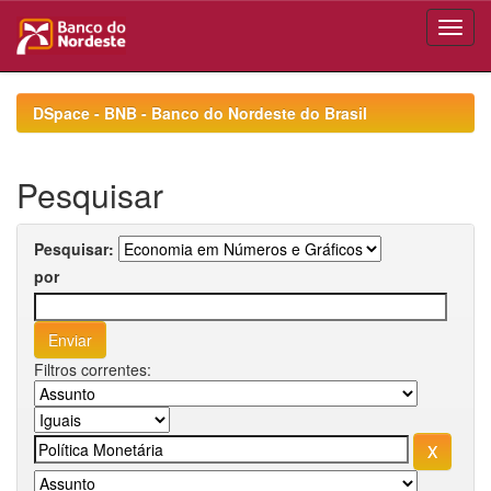
Skip
navigation
DSpace - BNB - Banco do Nordeste do Brasil
Pesquisar
Pesquisar:
por
Filtros correntes: