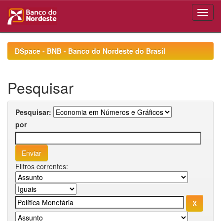
Skip
navigation
DSpace - BNB - Banco do Nordeste do Brasil
Pesquisar
Pesquisar:
por
Filtros correntes: