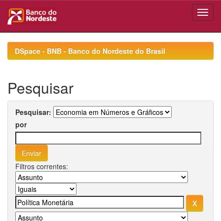
Skip
navigation
DSpace - BNB - Banco do Nordeste do Brasil
Pesquisar
Pesquisar:
por
Filtros correntes: