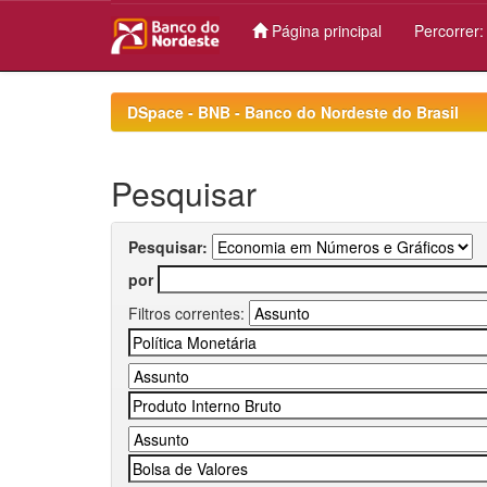
Página principal
Percorrer
Skip
navigation
DSpace - BNB - Banco do Nordeste do Brasil
Pesquisar
Pesquisar:
por
Filtros correntes: