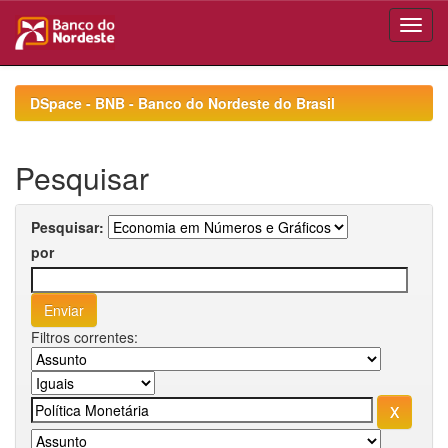
Skip
navigation
DSpace - BNB - Banco do Nordeste do Brasil
Pesquisar
Pesquisar:
por
Filtros correntes: