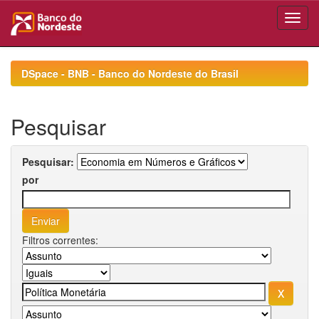
Skip
navigation
DSpace - BNB - Banco do Nordeste do Brasil
Pesquisar
Pesquisar:
por
Filtros correntes: