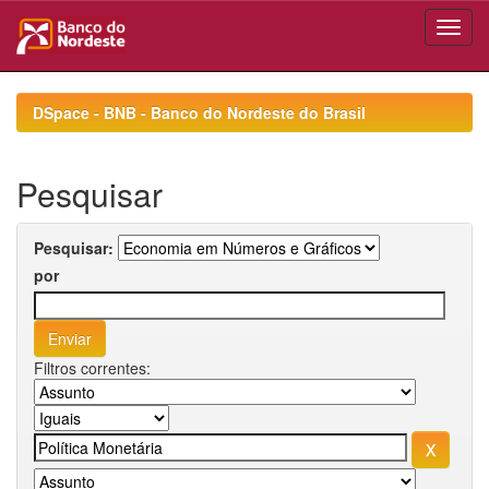
Skip
navigation
DSpace - BNB - Banco do Nordeste do Brasil
Pesquisar
Pesquisar:
por
Filtros correntes: