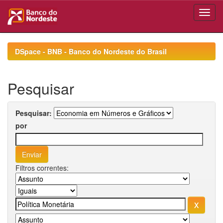
Skip
navigation
DSpace - BNB - Banco do Nordeste do Brasil
Pesquisar
Pesquisar:
por
Filtros correntes: