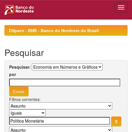
Skip
navigation
DSpace - BNB - Banco do Nordeste do Brasil
Pesquisar
Pesquisar:
por
Filtros correntes: