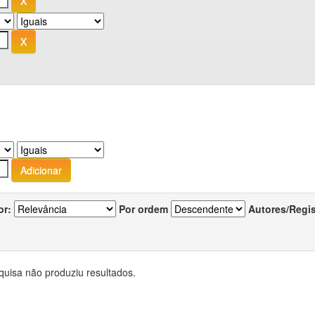
or:
Por ordem
Autores/Regi
quisa não produziu resultados.