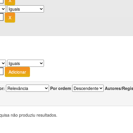
or:
Por ordem
Autores/Regi
quisa não produziu resultados.