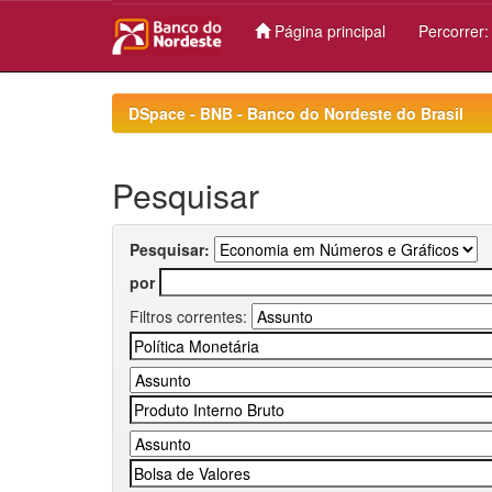
Página principal
Percorrer
Skip
navigation
DSpace - BNB - Banco do Nordeste do Brasil
Pesquisar
Pesquisar:
por
Filtros correntes: