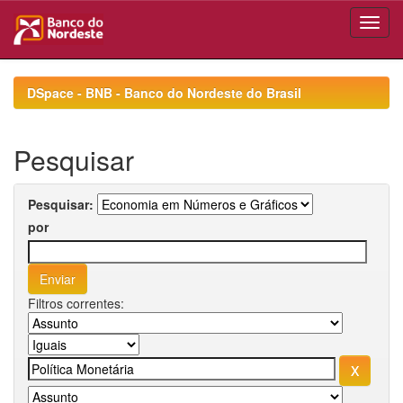
Skip
navigation
DSpace - BNB - Banco do Nordeste do Brasil
Pesquisar
Pesquisar:
por
Filtros correntes: