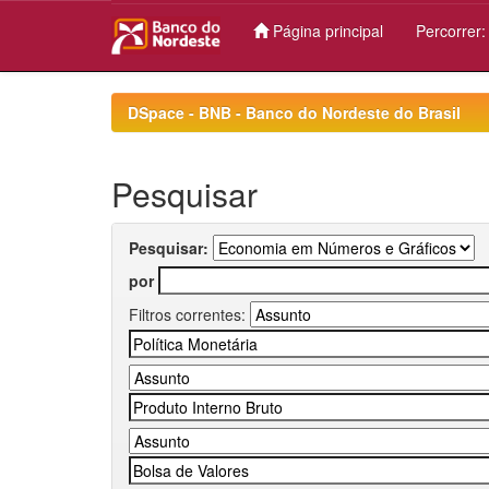
Página principal
Percorrer
Skip
navigation
DSpace - BNB - Banco do Nordeste do Brasil
Pesquisar
Pesquisar:
por
Filtros correntes: