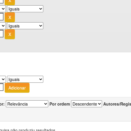
or:
Por ordem
Autores/Regi
quisa não produziu resultados.