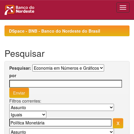
Skip
navigation
DSpace - BNB - Banco do Nordeste do Brasil
Pesquisar
Pesquisar:
por
Filtros correntes: