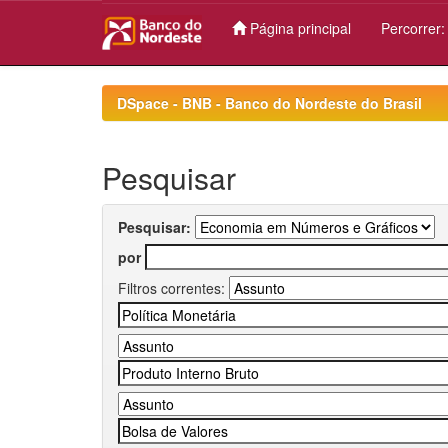
Página principal
Percorrer
Skip
navigation
DSpace - BNB - Banco do Nordeste do Brasil
Pesquisar
Pesquisar:
por
Filtros correntes: